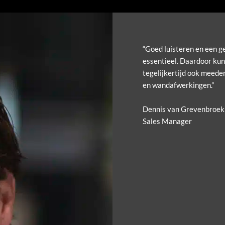
“Goed luisteren en een g
essentieel. Daardoor kun
tegelijkertijd ook meeden
en wandafwerkingen.”
Dennis van Grevenbroek
Sales Manager