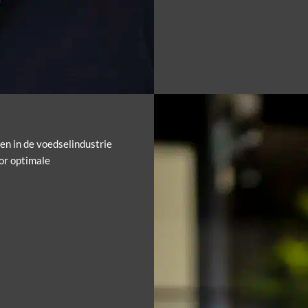
en in de voedselindustrie
or optimale