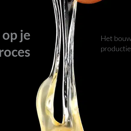
 op je
Het bouw
roces
productie