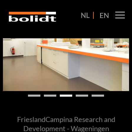
Ga
naar
M
NL
EN
de
M
inhoud
FrieslandCampina Research and
Development - Wageningen