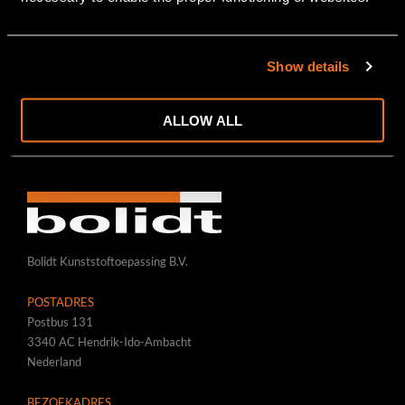
PARTICULIER
CIVIEL-RAIL-INFRA
BRUGGEN/VIADUCTEN
Show details
SPOOR-/KRAANBANEN
WEGEN/STARTBANEN/PLATFORMS
ALLOW ALL
WWW.BOLIDT.COM
Bolidt Kunststoftoepassing B.V.
POSTADRES
Postbus 131
3340 AC Hendrik-Ido-Ambacht
Nederland
BEZOEKADRES