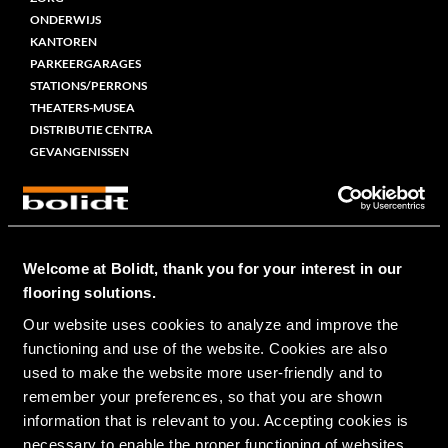
ONDERWIJS
KANTOREN
PARKEERGARAGES
STATIONS/PERRONS
THEATERS-MUSEA
DISTRIBUTIE CENTRA
GEVANGENISSEN
MARITIEM
CRUISE
RIVER CRUISE
MARINE
Welcome at Bolidt, thank you for your interest in our
SUPERJACHTEN
flooring solutions.
FERRIES
Our website uses cookies to analyze and improve the 
OFFSHORE
functioning and use of the website. Cookies are also 
VEETRANSPORT
VISSERIJ
used to make the website more user-friendly and to 
SLEEP- EN WERKBOTEN
remember your preferences, so that you are shown 
information that is relevant to you. Accepting cookies is 
RESIDENTIEEL
necessary to enable the proper functioning of websites.