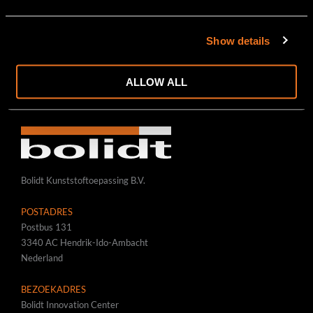
CIVIEL-RAIL-INFRA
BRUGGEN/VIADUCTEN
Show details
SPOOR-/KRAANBANEN
WEGEN/STARTBANEN/PLATFORMS
WWW.BOLIDT.COM
ALLOW ALL
Bolidt Kunststoftoepassing B.V.
POSTADRES
Postbus 131
3340 AC Hendrik-Ido-Ambacht
Nederland
BEZOEKADRES
Bolidt Innovation Center