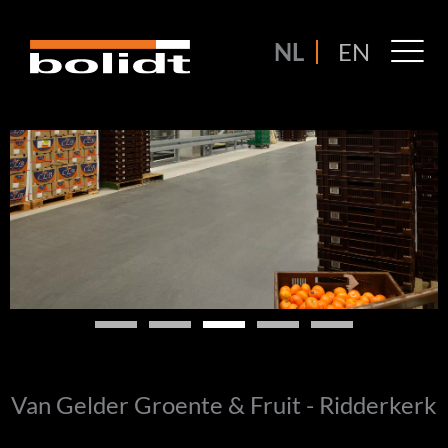
Ga
naar
M
NL
EN
de
M
inhoud
Van Gelder Groente & Fruit - Ridderkerk