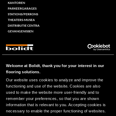
KANTOREN
PARKEERGARAGES
STATIONS/PERRONS
THEATERS-MUSEA
DISTRIBUTIE CENTRA
GEVANGENISSEN
MARITIEM
CRUISE
RIVER CRUISE
MARINE
SUPERJACHTEN
Welcome at Bolidt, thank you for your interest in our
FERRIES
flooring solutions.
OFFSHORE
Our website uses cookies to analyze and improve the 
VEETRANSPORT
functioning and use of the website. Cookies are also 
VISSERIJ
used to make the website more user-friendly and to 
SLEEP- EN WERKBOTEN
remember your preferences, so that you are shown 
RESIDENTIEEL
information that is relevant to you. Accepting cookies is 
PARTICULIER
necessary to enable the proper functioning of websites.