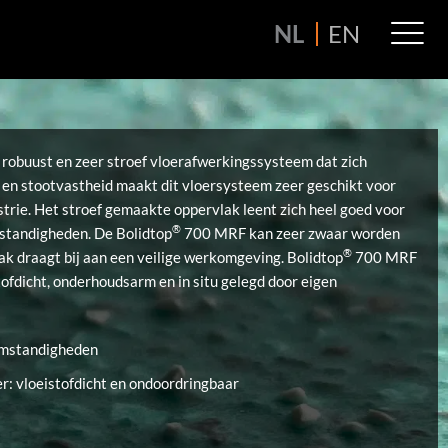
M
NL
EN
M
robuust en zeer stroef vloerafwerkingssysteem dat zich
- en stootvastheid maakt dit vloersysteem zeer geschikt voor
trie. Het stroef gemaakte oppervlak leent zich heel goed voor
®
mstandigheden. De Bolidtop
700 MRF kan zeer zwaar worden
®
ak draagt bij aan een veilige werkomgeving. Bolidtop
700 MRF
tofdicht, onderhoudsarm en in situ gelegd door eigen
 omstandigheden
r: vloeistofdicht en ondoordringbaar