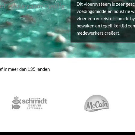
ef - duurzaam - veilig
Dit vloersysteem is zeer gesc
voedingsmiddelenindustrie w
vloer een vereiste is om de h
bewaken en tegelijkertijd een
medewerkers creëert.
ief in meer dan 135 landen