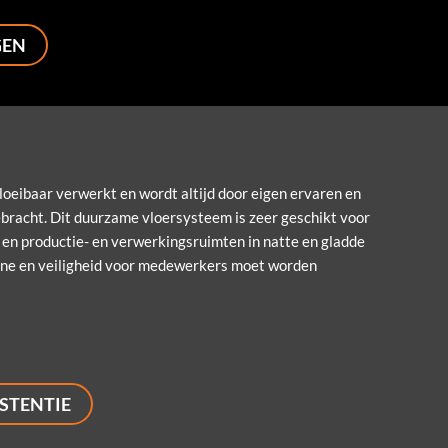
GEN
eibaar verwerkt en wordt altijd door eigen ervaren en
racht. Dit duurzame vloersysteem is zeer geschikt voor
n en productie- en verwerkingsruimten in natte en gladde
ne en veiligheid voor medewerkers moet worden
STENTIE