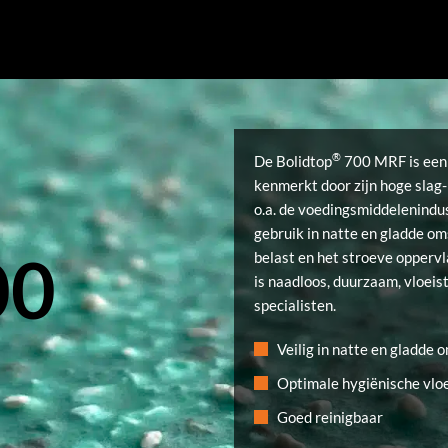
®
De Bolidtop
700 MRF is een 
kenmerkt door zijn hoge slag
o.a. de voedingsmiddelenindus
gebruik in natte en gladde o
00
belast en het stroeve oppervl
is naadloos, duurzaam, vloeis
specialisten.
Veilig in natte en gladde
Optimale hygiënische vloe
Goed reinigbaar