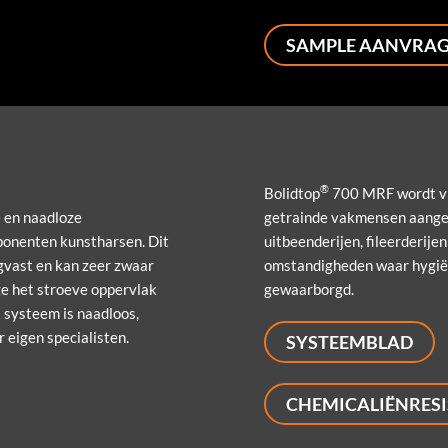
SAMPLE AANVRA
®
Bolidtop
700 MRF wordt vlo
 en naadloze
getrainde vakmensen aangeb
ponenten kunstharsen. Dit
uitbeenderijen, fileerderije
agvast en kan zeer zwaar
omstandigheden waar hygië
e het stroeve oppervlak
gewaarborgd.
 systeem is naadloos,
 eigen specialisten.
SYSTEEMBLAD
CHEMICALIËNRESI