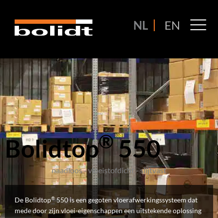
Ga
naar
M
NL
EN
de
M
inhoud
®
Bolidtop
550
naadloos - vloeistofdicht - slijtvast
®
De Bolidtop
550 is een gegoten vloerafwerkingssysteem dat
mede door zijn vloei-eigenschappen een uitstekende oplossing