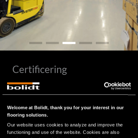
Certificering
®
Bij de ontwikkelingen van alle Bolidtop
vloersystemen
voor de voedingsmiddelenindustrie en dus ook bij de
®
Bolidtop
550, wordt gekeken naar de vereisten en
belastingen waaraan de vloer wordt blootgesteld.
Welcome at Bolidt, thank you for your interest in our
Aangezien vloeren in de voedingsmiddelenindustrie vaak
flooring solutions.
hygiënische uitdagingen met zich meebrengen, en dus in de
Our website uses cookies to analyze and improve the 
HACCP zijn opgenomen, dragen de kwalitatief
functioning and use of the website. Cookies are also 
hoogwaardige vloersystemen van Bolidt bij aan het voldoen