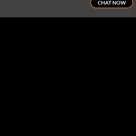
CHAT NOW
Bolidt is wereldwijd actief in vele
markten