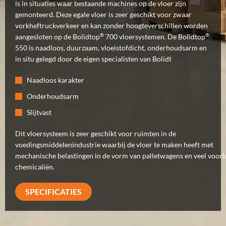
is in situaties waar bestaande machines op de vloer zijn
gemonteerd. Deze egale vloer is zeer geschikt voor zwaar
vorkheftruckverkeer en kan zonder hoogteverschillen worden
®
®
aangesloten op de Bolidtop
700 vloersystemen. De Bolidtop
550 is naadloos, duurzaam, vloeistofdicht, onderhoudsarm en
in situ gelegd door de eigen specialisten van Bolidt
Naadloos karakter
Onderhoudsarm
Slijtvast
Dit vloersysteem is zeer geschikt voor ruimten in de
voedingsmiddelenindustrie waarbij de vloer te maken heeft met
mechanische belastingen in de vorm van palletwagens en veel voo
chemicaliën.
SPECIFICATIES