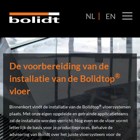
Ga
naar
M
NL
EN
de
M
inhoud
De voorbereiding van de
®
installatie van de Bolidtop
vloer
®
Binnenkort vindt de installatie van de Bolidtop
vloersystemen
plaats. Met onze eigen opgeleide en getrainde applicatieteams
zal de installatie worden verricht. Nog even en de vloer vormt
letterlijk de basis voor je productieproces. Behalve de
advisering van Bolidt over het juiste vloersysteem voor de