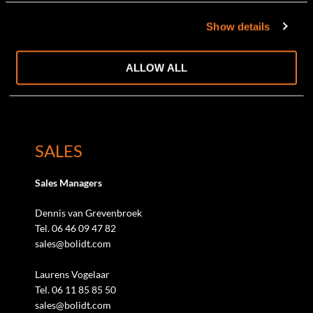
bijkomend voordeel is dat alle expertise bij Bolidt zich
Show details
onder één dak bevindt.
Wil je van gedachte wisselen met een van onze food
ALLOW ALL
experts?
Bel naar 078 684 54 08 of mail naar sales@bolidt.com.
SALES
Sales Managers
Dennis van Grevenbroek
Tel. 06 46 09 47 82
sales@bolidt.com
Laurens Vogelaar
Tel. 06 11 85 85 50
sales@bolidt.com