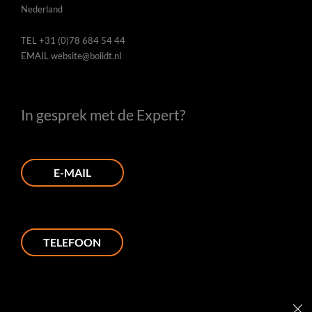
Nederland
TEL
+31 (0)78 684 54 44
EMAIL
website@bolidt.nl
In gesprek met de Expert?
E-MAIL
TELEFOON
L
I
F
P
Y