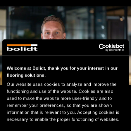
Welcome at Bolidt, thank you for your interest in our
flooring solutions.
Our website uses cookies to analyze and improve the 
functioning and use of the website. Cookies are also 
Mathijs Fawzi l
used to make the website more user-friendly and to 
Kennismaken?
Sales Manager
remember your preferences, so that you are shown 
information that is relevant to you. Accepting cookies is 
®
Het realiseren van een duurzaam inzetbare Bolidtop
vloer
necessary to enable the proper functioning of websites.
in een bouwproject is teamwork. Bij Bolidt begrijpen wij als
geen ander het belang van korte communicatielijnen. Een